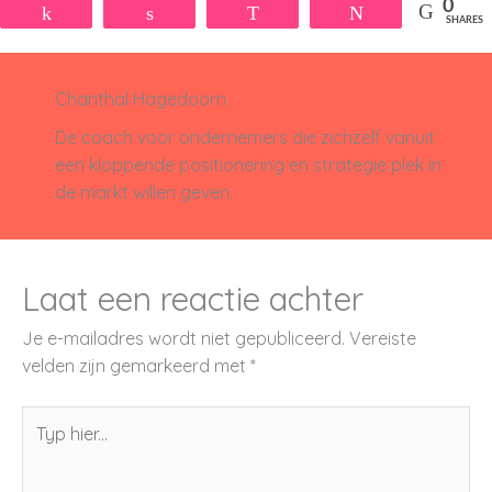
0
Share
Share
WhatsApp
Tweet
SHARES
Chanthal Hagedoorn
De coach voor ondernemers die zichzelf vanuit
een kloppende positionering en strategie plek in
de markt willen geven.
Laat een reactie achter
Je e-mailadres wordt niet gepubliceerd.
Vereiste
velden zijn gemarkeerd met
*
Typ
hier...