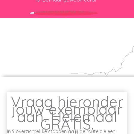
Vraag hieronder
jouw exemplaar
aan. Helemaal
GRATIS.
In 9 overzichtelijke stappen ga jij de route die een