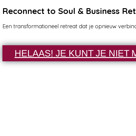
Reconnect to Soul & Business Ret
Ga
naar
Een transformationeel retreat dat je opnieuw verbind
de
inhoud
HELAAS! JE KUNT JE NIET