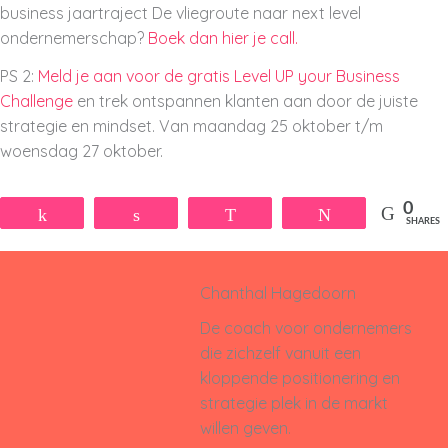
business jaartraject De vliegroute naar next level
ondernemerschap?
Boek dan hier je call.
PS 2:
Meld je aan voor
de gratis Level UP your Business
Challenge
en trek ontspannen klanten aan door de juiste
strategie en mindset. Van maandag 25 oktober t/m
woensdag 27 oktober.
0
Share
Share
WhatsApp
Tweet
SHARES
Chanthal Hagedoorn
De coach voor ondernemers
die zichzelf vanuit een
kloppende positionering en
strategie plek in de markt
willen geven.