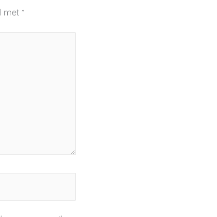
rd met
*