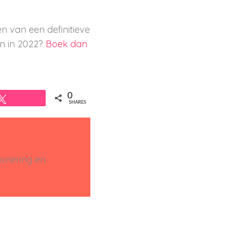
en van een definitieve
en in 2022?
Boek dan
0
Tweet
SHARES
ionering en