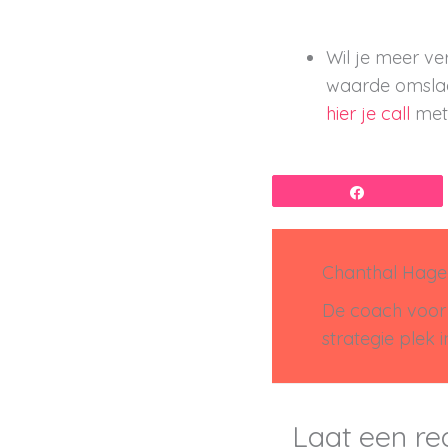
Wil je meer ve
waarde omslag 
hier je call
met
Share
Chanthal Hag
De coach voor 
strategie plek 
Laat een re