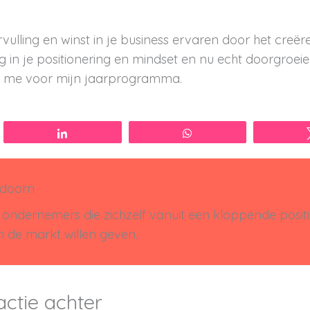
rvulling en winst in je business ervaren door het creër
in je positionering en mindset en nu echt doorgroei
 me voor mijn jaarprogramma.
Share
WhatsApp
edoorn
ondernemers die zichzelf vanuit een kloppende posit
in de markt willen geven.
actie achter