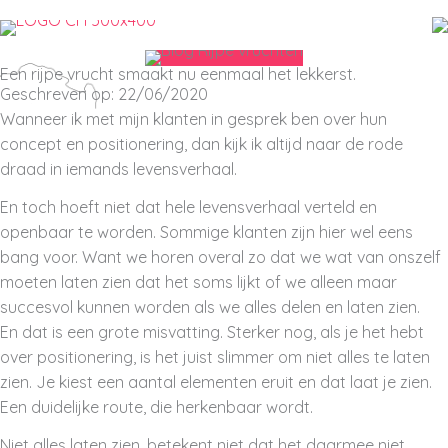
Ga
naar
de
Een rijpe vrucht smaakt nu eenmaal het lekkerst.
inhoud
Geschreven op: 22/06/2020
Wanneer ik met mijn klanten in gesprek ben over hun
concept en positionering, dan kijk ik altijd naar de rode
draad in iemands levensverhaal.
En toch hoeft niet dat hele levensverhaal verteld en
openbaar te worden. Sommige klanten zijn hier wel eens
bang voor. Want we horen overal zo dat we wat van onszelf
moeten laten zien dat het soms lijkt of we alleen maar
succesvol kunnen worden als we alles delen en laten zien.
En dat is een grote misvatting. Sterker nog, als je het hebt
over positionering, is het juist slimmer om niet alles te laten
zien. Je kiest een aantal elementen eruit en dat laat je zien.
Een duidelijke route, die herkenbaar wordt.
Niet alles laten zien, betekent niet dat het daarmee niet