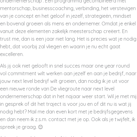
ondernemerschap’. Een programma gecombineerd met
mentorschap, businesscoaching, verbinding, het verstevigen
van je concept en het geloof in jezelf, strategieën, mindset
en bovenal groeien als mens en ondernemer. Omdat je enkel
vanuit deze elementen zakelijk meesterschap creëert. En
trust me, dan is een jaar niet lang. Het is precies wat je nodig
hebt, dat voorbij zal vliegen en waarin je nu echt gaat
excelleren.
Als jij ook niet gelooft in snel succes maar one year round
vol commitment wilt werken aan jezelf en aan je bedrijf, naar
jouw next level bedrijf wilt groeien, dan nodig ik je uit voor
een nieuwe ronde van De vliegroute naar next level
ondernemerschap dat in het najaar weer start. Wil je met mij
in gesprek of dit het traject is voor jou en of dit nu is wat jij
nodig hebt? Mail me dan even kort met je bedrijfsgegevens
en dan neem ik z.s.m. contact met je op. Ook als je twijfelt, ik
spreek je graag. 😊