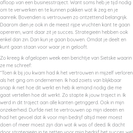
afloop van een businesstraject. Want soms heb je tijd nodig
om te verwerken en te kunnen pakken wat ik zeg en je
aanreik. Bovendien is vertrouwen zo ontzettend belangrijk.
Daarom dien je ook in de meest rijpe vruchten kant te gaan
opereren, want daar zit je succes. Strategieën hebben ook
enkel dan zin. Dan kun je gaan bouwen. Omdat je deelt en
kunt gaan staan voor waar je in gelooft.
Zo kreeg ik afgelopen week een berichtje van Sietske waarin
ze me schreef:
“Toen ik bij jou kwam had ik het vertrouwen in mijzelf verloren
als het ging om ondernemen. Ik had zoiets van blijkbaar
snap ik niet hoe dit werkt en heb ik iemand nodig die me
gaat vertellen hoe dit werkt. Zo stapte ik jouw traject in. Ik
werd in dit traject aan alle kanten getriggerd. Ook in mijn
onzekerheid. Durfde niet te vertrouwen op mijn ideeën en
had het gevoel dat ik voor mijn bedrijf altijd meer moest
doen of meer moest zijn dan wat ik was of deed. Ik dacht
door strategieën in te zetten voor mijn bedrijf het succes wel