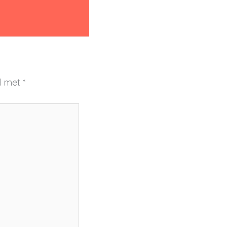
rd met
*