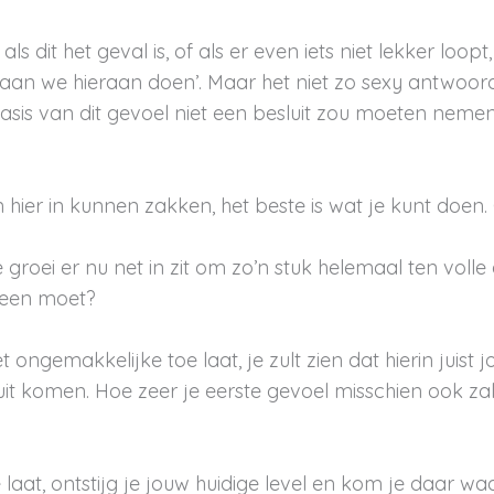
 als dit het geval is, of als er even iets niet lekker lo
aan we hieraan doen’. Maar het niet zo sexy antwoor
p basis van dit gevoel niet een besluit zou moeten neme
hier in kunnen zakken, het beste is wat je kunt doen.
 groei er nu net in zit om zo’n stuk helemaal ten volle 
heen moet?
ongemakkelijke toe laat, je zult zien dat hierin juist j
 uit komen. Hoe zeer je eerste gevoel misschien ook zal
e laat, ontstijg je jouw huidige level en kom je daar waar