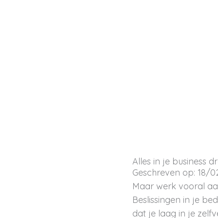
Ga
naar
de
inhoud
Alles in je business d
Geschreven op: 18/0
Maar werk vooral aan 
Beslissingen in je b
dat je laag in je zelf