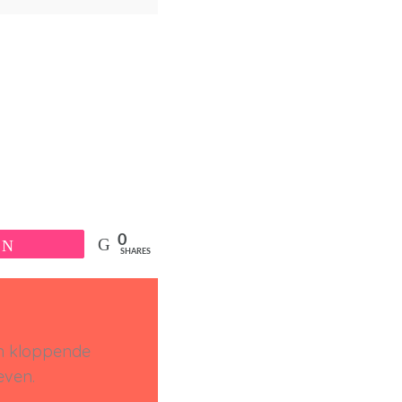
0
Tweet
SHARES
en kloppende
even.