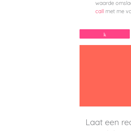
waarde omslag
call
met me vo
Share
Laat een re