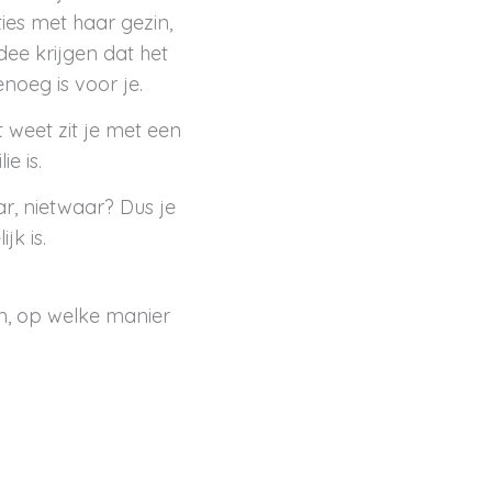
ies met haar gezin,
idee krijgen dat het
genoeg is voor je.
t weet zit je met een
e is.
ar, nietwaar? Dus je
jk is.
en, op welke manier