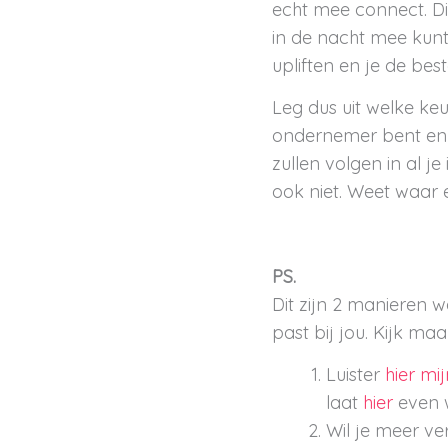
echt mee connect. Die
in de nacht mee kunt 
upliften en je de bes
Leg dus uit welke keu
ondernemer bent en e
zullen volgen in al j
ook niet. Weet waar e
PS.
Dit zijn 2 manieren 
past bij jou. Kijk maar 
Luister
hier mi
laat
hier
even w
Wil je meer ve