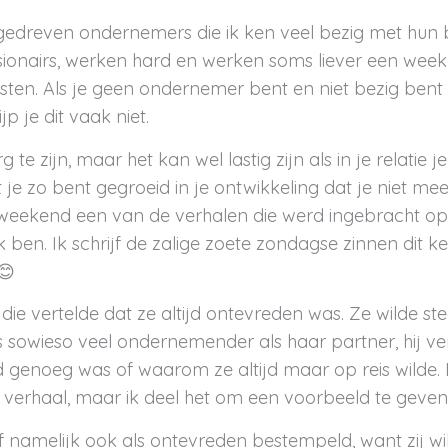
gedreven ondernemers die ik ken veel bezig met hun be
isionairs, werken hard en werken soms liever een we
ten. Als je geen ondernemer bent en niet bezig bent s
p je dit vaak niet.
g te zijn, maar het kan wel lastig zijn als in je relatie j
 je zo bent gegroeid in je ontwikkeling dat je niet meer
t weekend een van de verhalen die werd ingebracht o
 ben. Ik schrijf de zalige zoete zondagse zinnen dit k
😊
ie vertelde dat ze altijd ontevreden was. Ze wilde s
 sowieso veel ondernemender als haar partner, hij ve
d genoeg was of waarom ze altijd maar op reis wilde. E
e verhaal, maar ik deel het om een voorbeeld te geven
 namelijk ook als ontevreden bestempeld, want zij wil