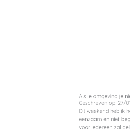
Ga
naar
de
inhoud
Als je omgeving je ni
Geschreven op: 27/0
Dit weekend heb ik 
eenzaam en niet begrep
voor iedereen zal ge