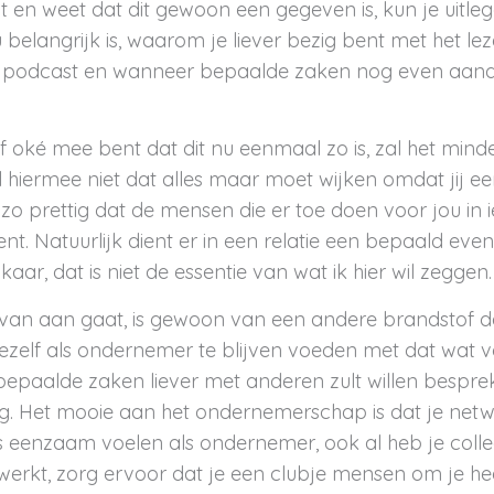
bt en weet dat dit gewoon een gegeven is, kun je uitl
 belangrijk is, waarom je liever bezig bent met het l
en podcast en wanneer bepaalde zaken nog even aand
elf oké mee bent dat dit nu eenmaal zo is, zal het mi
el hiermee niet dat alles maar moet wijken omdat jij e
 zo prettig dat de mensen die er toe doen voor jou in 
t. Natuurlijk dient er in een relatie een bepaald even
aar, dat is niet de essentie van wat ik hier wil zeggen.
van aan gaat, is gewoon van een andere brandstof 
 jezelf als ondernemer te blijven voeden met dat wat v
bepaalde zaken liever met anderen zult willen bespr
. Het mooie aan het ondernemerschap is dat je netw
 eenzaam voelen als ondernemer, ook al heb je colle
rkt, zorg ervoor dat je een clubje mensen om je hee