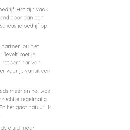
drijf. Het zijn vaak
ekend door dan een
erieus je bedrijf op
e partner jou niet
 ‘levelt’ met je
p het seminar van
eer voor je vanuit een
teeds meer en het was
rzuchtte regelmatig
n het gaat natuurlijk
.
de altijd maar