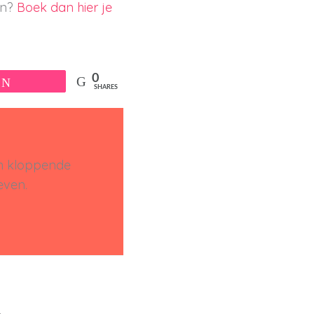
en?
Boek dan hier je
0
Tweet
SHARES
en kloppende
even.