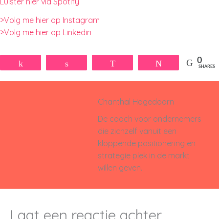
Luister hier via Spotify
>Volg me hier op Instagram
>Volg me hier op Linkedin
0
Share
Share
WhatsApp
Tweet
SHARES
Chanthal Hagedoorn
De coach voor ondernemers
die zichzelf vanuit een
kloppende positionering en
strategie plek in de markt
willen geven.
Laat een reactie achter