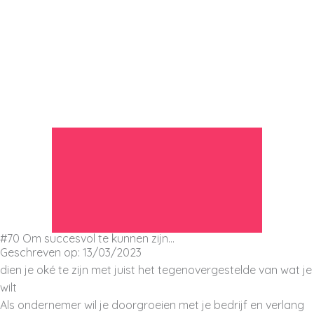
Ga
naar
de
inhoud
#70 Om succesvol te kunnen zijn…
Geschreven op: 13/03/2023
dien je oké te zijn met juist het tegenovergestelde van wat je
wilt
Als ondernemer wil je doorgroeien met je bedrijf en verlang