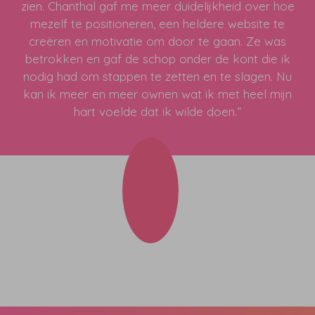
zien. Chanthal gaf me meer duidelijkheid over hoe
mezelf te positioneren, een heldere website te
creëren en motivatie om door te gaan. Ze was
betrokken en gaf de schop onder de kont die ik
nodig had om stappen te zetten en te slagen. Nu
kan ik meer en meer ownen wat ik met heel mijn
hart voelde dat ik wilde doen.”