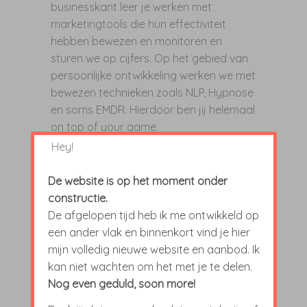
businesskant leer je werken met
marketingtools die hun effectiviteit
hebben bewezen en monitoren en
sturen we op cijfers. Op het gebied van
persoonlijke ontwikkeling werken we met
bewezen technieken zoals NLP, Hypnose
en soms EMDR. Hierdoor ben jij helemaal
on top of your game.
Hey!
De website is op het moment onder
Impactvolle keuzes
constructie.
De afgelopen tijd heb ik me ontwikkeld op
een ander vlak en binnenkort vind je hier
mijn volledig nieuwe website en aanbod. Ik
kan niet wachten om het met je te delen.
Nog even geduld, soon more!
IMPACTVOLLE KEUZES:
Met meer van