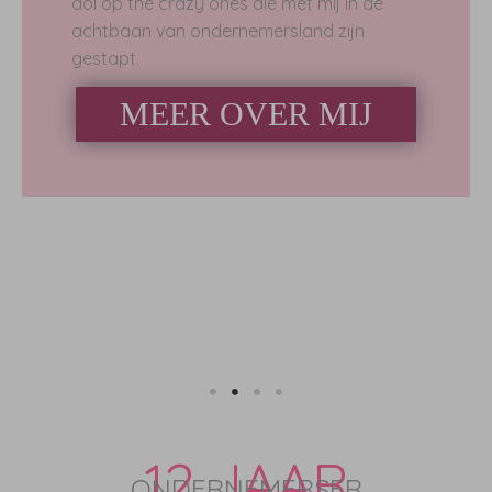
dol op the crazy ones die met mij in de
achtbaan van ondernemersland zijn
gestapt.
MEER OVER MIJ
12 JAAR
ONDERNEMERSER