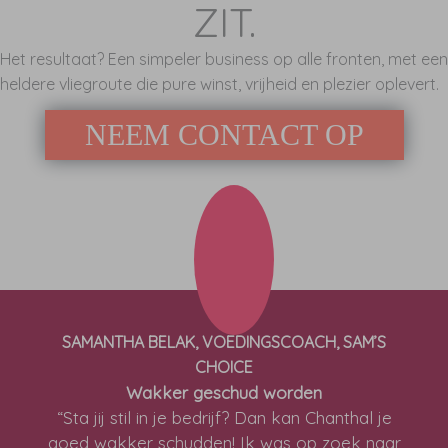
ZIT.
Het resultaat? Een simpeler business op alle fronten, met een
heldere vliegroute die pure winst, vrijheid en plezier oplevert.
NEEM CONTACT OP
SAMANTHA BELAK, VOEDINGSCOACH, SAM’S
CHOICE
Wakker geschud worden
“Sta jij stil in je bedrijf? Dan kan Chanthal je
goed wakker schudden! Ik was op zoek naar