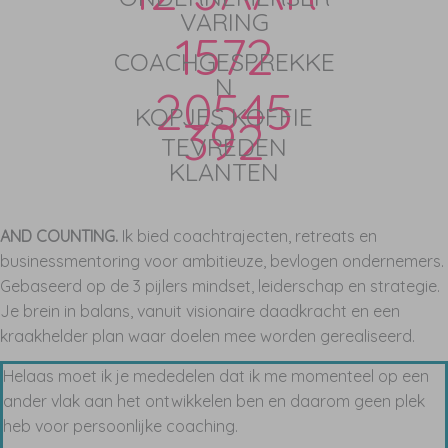
VARING
1572
COACHGESPREKKE
N
20545
KOPJES KOFFIE
392
TEVREDEN
KLANTEN
AND COUNTING.
Ik bied coachtrajecten, retreats en
businessmentoring voor ambitieuze, bevlogen ondernemers.
Gebaseerd op de 3 pijlers mindset, leiderschap en strategie.
Je brein in balans, vanuit visionaire daadkracht en een
kraakhelder plan waar doelen mee worden gerealiseerd.
Helaas moet ik je mededelen dat ik me momenteel op een
ander vlak aan het ontwikkelen ben en daarom geen plek
heb voor persoonlijke coaching.