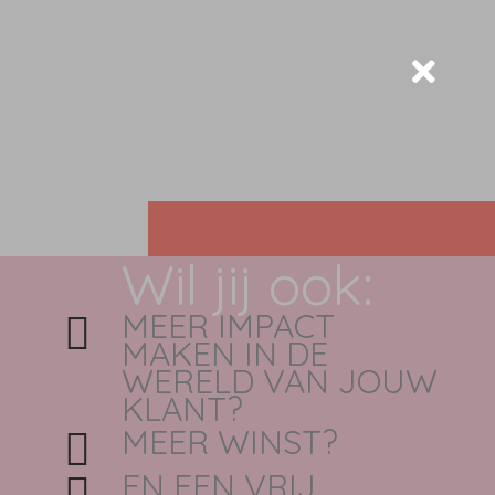
Ga
naar
de
inhoud
Wil jij ook:
MEER IMPACT
MAKEN IN DE
WERELD VAN JOUW
KLANT?
MEER WINST?
EN EEN VRIJ